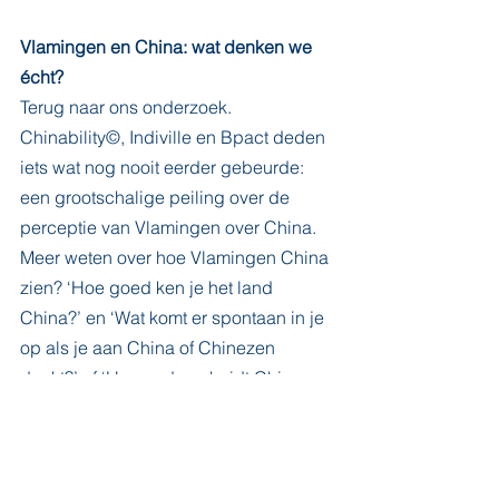
Vlamingen en China: wat denken we 
écht?
Terug naar ons onderzoek. 
Chinability©, Indiville en Bpact deden 
iets wat nog nooit eerder gebeurde: 
een grootschalige peiling over de 
perceptie van Vlamingen over China.
Meer weten over hoe Vlamingen China 
zien? ‘Hoe goed ken je het land 
China?’ en ‘Wat komt er spontaan in je 
op als je aan China of Chinezen 
denkt?’ of ‘Hoe onderscheidt China 
zich volgens jou van andere landen, 
wat maakt China uniek volgens jou?’ 
zijn maar enkele vragen. Ons 
baanbrekend onderzoek vertelt het 