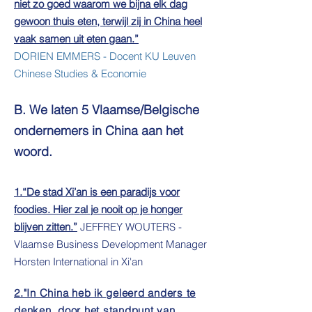
niet zo goed waarom we bijna elk dag
gewoon thuis eten, terwijl zij in China heel
vaak samen uit eten gaan.”
DORIEN EMMERS - Docent KU Leuven
Chinese Studies & Economie
B. We laten 5 Vlaamse/Belgische
ondernemers in China aan het
woord.
1.
“De stad Xi’an is een paradijs voor
foodies. Hier zal je nooit op je honger
blijven zitten.”
JEFFREY WOUTERS -
Vlaamse Business Development Manager
Horsten International in Xi'an
2."In China heb ik geleerd anders te
denken, door het standpunt van