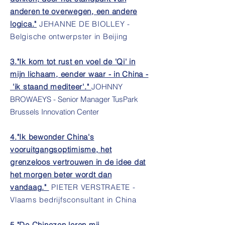
anderen te overwegen, een andere
logica."
JEHANNE DE BIOLLEY -
Belgische ontwerpster in Beijing
3."Ik kom tot rust en voel de 'Qi' in
mijn lichaam, eender waar - in China -
'ik staand mediteer'."
JOHNNY
BROWAEYS - Senior Manager TusPark
Brussels Innovation Center
4.
"Ik bewonder China's
vooruitgangsoptimisme, het
grenzeloos vertrouwen in de idee dat
het morgen beter wordt dan
vandaag."
PIETER VERSTRAETE -
Vlaams bedrijfsconsultant in China
5."De Chinezen leren mij